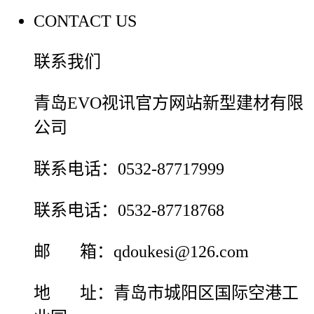
CONTACT US
联系我们
青岛EVO视讯官方网站新型建材有限
公司
联系电话：0532-87717999
联系电话：0532-87718768
邮 箱：qdoukesi@126.com
地 址：青岛市城阳区国际空港工