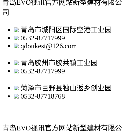
青岛EVO视讯官方网站新型建材有限公
司
青岛市城阳区国际空港工业园
0532-87717999
qdoukesi@126.com
青岛胶州市胶莱镇工业园
0532-87717999
菏泽市巨野县独山返乡创业园
0532-87718768
青岛EVO视讯官方网站新型建材有限公