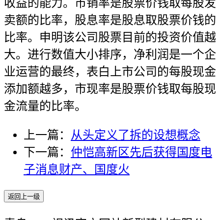
收益的能力。市销率是股票价钱取每股发
卖额的比率，股息率是股息取股票价钱的
比率。申明该公司股票目前的投资价值越
大。进行数值大小排序，净利润是一个企
业运营的最终，表白上市公司的每股现金
添加额越多，市现率是股票价钱取每股现
金流量的比率。
上一篇：
从头定义了拆的设想概念
下一篇：
仲恺高新区先后获得国度电
子消息财产、国度火
返回上一级