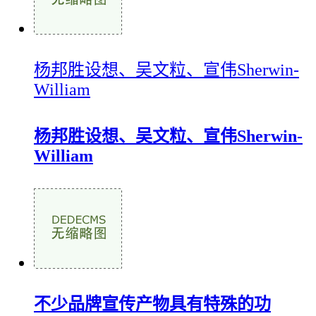
杨邦胜设想、吴文粒、宣伟Sherwin-
William
杨邦胜设想、吴文粒、宣伟Sherwin-
William
不少品牌宣传产物具有特殊的功