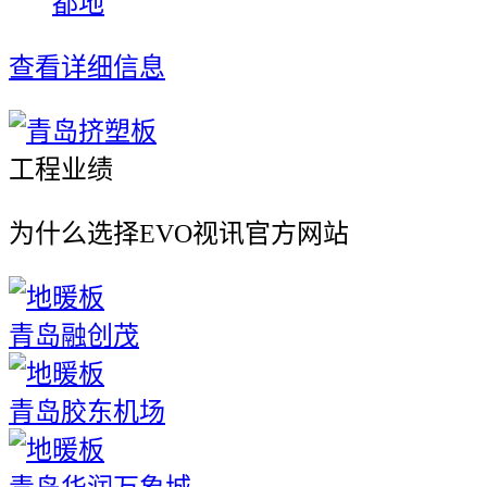
都地
查看详细信息
工程业绩
为什么选择EVO视讯官方网站
青岛融创茂
青岛胶东机场