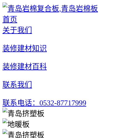
首页
关于我们
装修建材知识
装修建材百科
联系我们
联系电话：0532-87717999