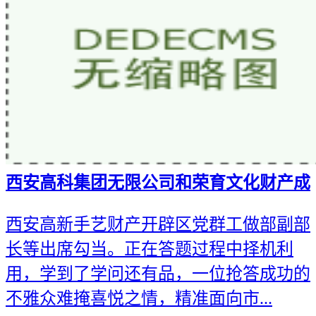
西安高科集团无限公司和荣育文化财产成
西安高新手艺财产开辟区党群工做部副部
长等出席勾当。正在答题过程中择机利
用，学到了学问还有品，一位抢答成功的
不雅众难掩喜悦之情，精准面向市...