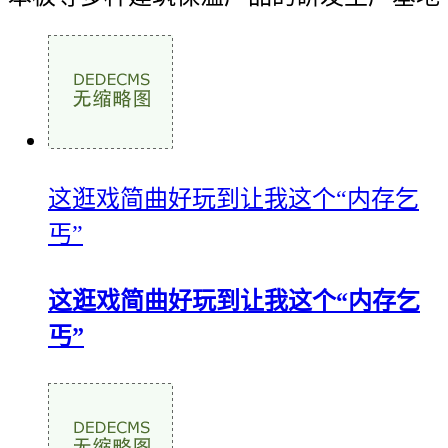
这逛戏简曲好玩到让我这个“内存乞
丐”
这逛戏简曲好玩到让我这个“内存乞
丐”