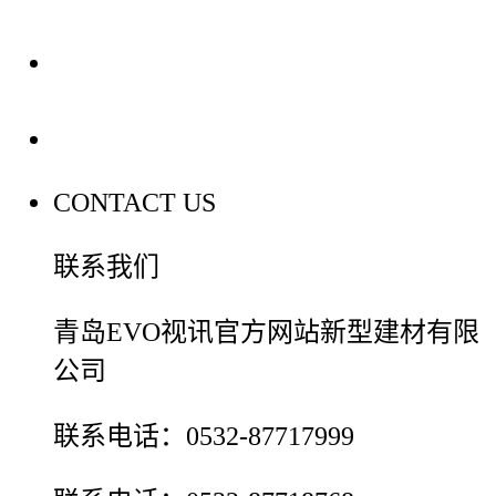
装修建材百科
联系我们
CONTACT US
联系我们
青岛EVO视讯官方网站新型建材有限
公司
联系电话：0532-87717999