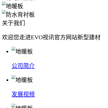
关于我们
欢迎您走进EVO视讯官方网站新型建材
公司简介
发展视频