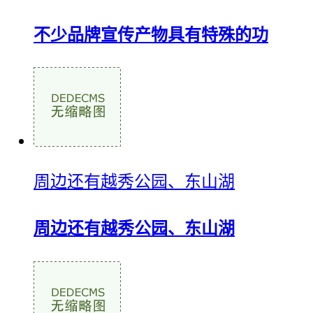
不少品牌宣传产物具有特殊的功
周边还有越秀公园、东山湖
周边还有越秀公园、东山湖