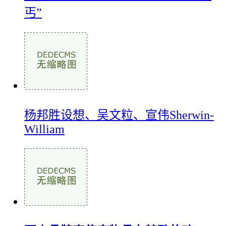
丐”
杨邦胜设想、吴文粒、宣伟Sherwin-
William